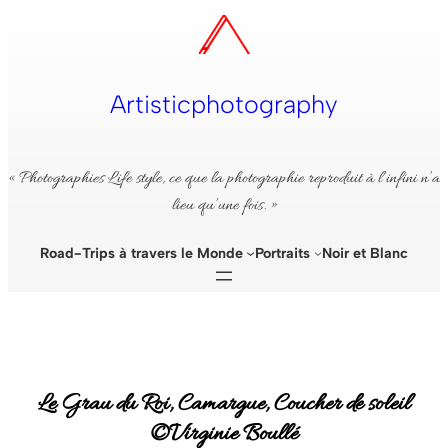
Aller
au
contenu
Artisticphotography
« Photographies Life style, ce que la photographie reproduit à l’infini n’a
lieu qu’une fois. »
Road-Trips à travers le Monde
Portraits
Noir et Blanc
Le Grau du Roi, Camargue, Coucher de soleil
©Virginie Boullé