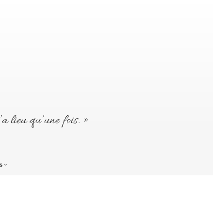
’a lieu qu’une fois. »
s