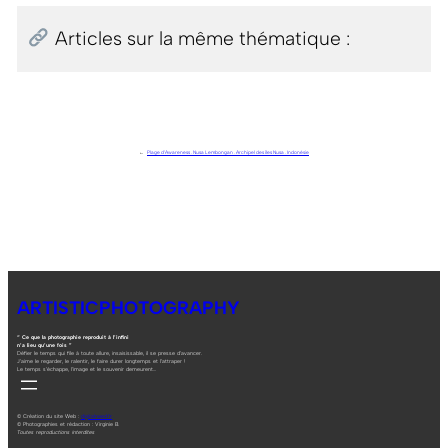
Articles sur la même thématique :
←
Plage d’Awareness . Nusa Lembongan . Archipel des îles Nusa . Indonésie
ARTISTICPHOTOGRAPHY
“ Ce que la photographie reproduit à l’infini
n’a lieu qu’une fois ”
Défier le temps qui file à toute allure, insaisissable, il se presse d’avancer.
J’aime le regarder, le ralentir, le faire durer longtemps et l’attraper !
Le temps s’échappe, l’image et le souvenir demeurent…
© Création du site Web :
digitalneed.fr
© Photographies et rédaction : Virginie B.
Toutes reproductions interdites