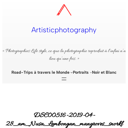
Aller
au
contenu
Artisticphotography
« Photographies Life style, ce que la photographie reproduit à l’infini n’a
lieu qu’une fois. »
Road-Trips à travers le Monde
Portraits
Noir et Blanc
DSC00516-2019-04-
28_am_Nusa_Lembongan⁩_mangroves_snorkl