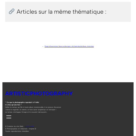
Articles sur la même thématique :
←
Plage d’Awareness . Nusa Lembongan . Archipel des îles Nusa . Indonésie
ARTISTICPHOTOGRAPHY
“ Ce que la photographie reproduit à l’infini
n’a lieu qu’une fois ”
Défier le temps qui file à toute allure, insaisissable, il se presse d’avancer.
J’aime le regarder, le ralentir, le faire durer longtemps et l’attraper !
Le temps s’échappe, l’image et le souvenir demeurent…
© Création du site Web :
digitalneed.fr
© Photographies et rédaction : Virginie B.
Toutes reproductions interdites