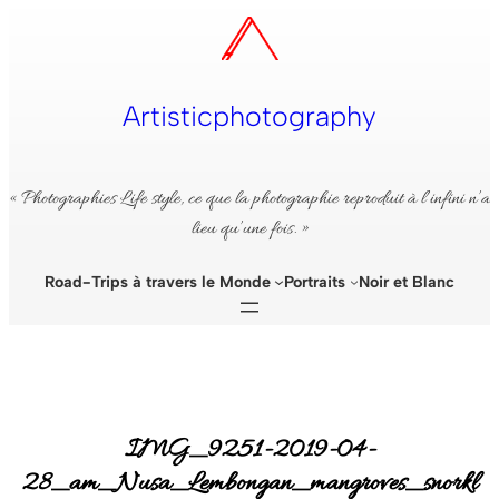
Aller
au
contenu
Artisticphotography
« Photographies Life style, ce que la photographie reproduit à l’infini n’a
lieu qu’une fois. »
Road-Trips à travers le Monde
Portraits
Noir et Blanc
IMG_9251-2019-04-
28_am_Nusa_Lembongan⁩_mangroves_snorkl