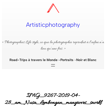
Aller
au
contenu
Artisticphotography
« Photographies Life style, ce que la photographie reproduit à l’infini n’a
lieu qu’une fois. »
Road-Trips à travers le Monde
Portraits
Noir et Blanc
IMG_9267-2019-04-
28_am_Nusa_Lembongan⁩_mangroves_snorkl