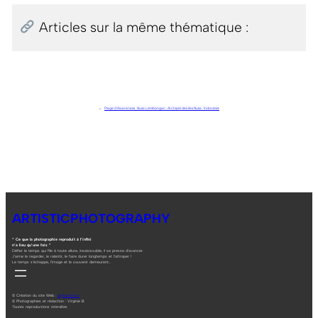
Articles sur la même thématique :
←
Plage d’Awareness . Nusa Lembongan . Archipel des îles Nusa . Indonésie
ARTISTICPHOTOGRAPHY
“ Ce que la photographie reproduit à l’infini
n’a lieu qu’une fois ”
Défier le temps qui file à toute allure, insaisissable, il se presse d’avancer.
J’aime le regarder, le ralentir, le faire durer longtemps et l’attraper !
Le temps s’échappe, l’image et le souvenir demeurent…
© Création du site Web :
digitalneed.fr
© Photographies et rédaction : Virginie B.
Toutes reproductions interdites