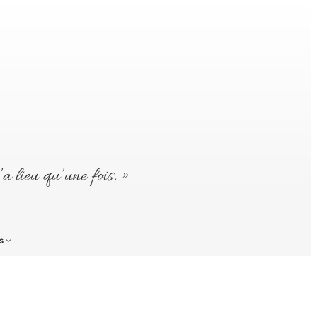
’a lieu qu’une fois. »
s