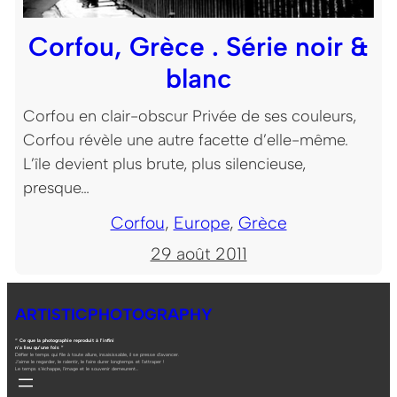
Corfou, Grèce . Série noir &
blanc
Corfou en clair-obscur Privée de ses couleurs,
Corfou révèle une autre facette d’elle-même.
L’île devient plus brute, plus silencieuse,
presque…
Corfou
, 
Europe
, 
Grèce
29 août 2011
ARTISTICPHOTOGRAPHY
“ Ce que la photographie reproduit à l’infini
n’a lieu qu’une fois ”
Défier le temps qui file à toute allure, insaisissable, il se presse d’avancer.
J’aime le regarder, le ralentir, le faire durer longtemps et l’attraper !
Le temps s’échappe, l’image et le souvenir demeurent…