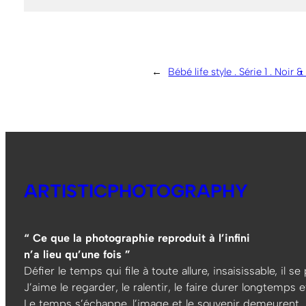
←
Bébé life style . Série 1 . Noir 
ARTISTICPHOTOGRAPHY
“ Ce que la photographie reproduit à l’infini
n’a lieu qu’une fois ”
Défier le temps qui file à toute allure, insaisissable, il s
J’aime le regarder, le ralentir, le faire durer longtemps et
Le temps s’échappe, l’image et le souvenir demeurent…