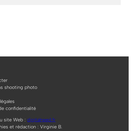
ter
ns shooting photo
légales
de confidentialité
u site Web :
digitalneed.fr
es et rédaction : Virginie B.