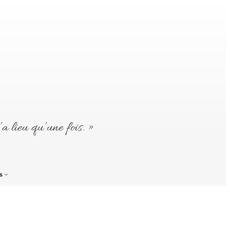
’a lieu qu’une fois. »
s