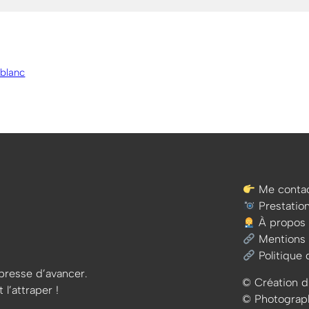
& blanc
Me contac
Prestatio
À propos
Mentions 
Politique 
e presse d’avancer.
© Création d
 l’attraper !
© Photographi