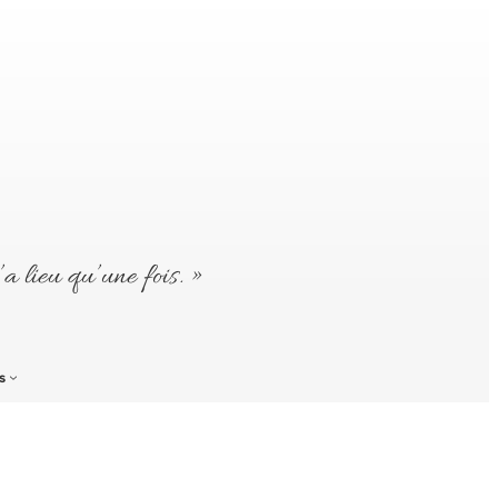
’a lieu qu’une fois. »
s