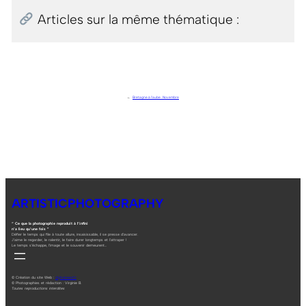
Articles sur la même thématique :
←
Bretagne à l’aube . Novembre
ARTISTICPHOTOGRAPHY
“ Ce que la photographie reproduit à l’infini
n’a lieu qu’une fois ”
Défier le temps qui file à toute allure, insaisissable, il se presse d’avancer.
J’aime le regarder, le ralentir, le faire durer longtemps et l’attraper !
Le temps s’échappe, l’image et le souvenir demeurent…
© Création du site Web :
digitalneed.fr
© Photographies et rédaction : Virginie B.
Toutes reproductions interdites