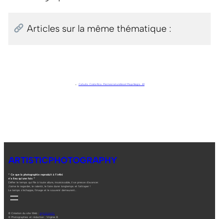
Articles sur la même thématique :
←
Cahuita . Costa Rica . Piscines naturelles et Playa Negra . J12
ARTISTICPHOTOGRAPHY
“ Ce que la photographie reproduit à l’infini
n’a lieu qu’une fois ”
Défier le temps qui file à toute allure, insaisissable, il se presse d’avancer.
J’aime le regarder, le ralentir, le faire durer longtemps et l’attraper !
Le temps s’échappe, l’image et le souvenir demeurent…
© Création du site Web :
digitalneed.fr
© Photographies et rédaction : Virginie B.