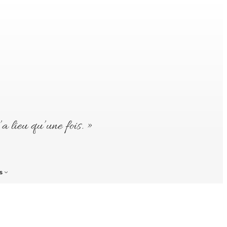
’a lieu qu’une fois. »
s