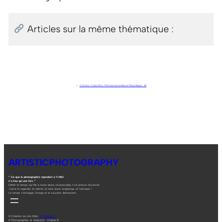
Articles sur la même thématique :
←
Cahuita . Costa Rica . Piscines naturelles et Playa Negra . J12
ARTISTICPHOTOGRAPHY
“ Ce que la photographie reproduit à l’infini
n’a lieu qu’une fois ”
Défier le temps qui file à toute allure, insaisissable, il se presse d’avancer.
J’aime le regarder, le ralentir, le faire durer longtemps et l’attraper !
Le temps s’échappe, l’image et le souvenir demeurent…
© Création du site Web :
digitalneed.fr
© Photographies et rédaction : Virginie B.