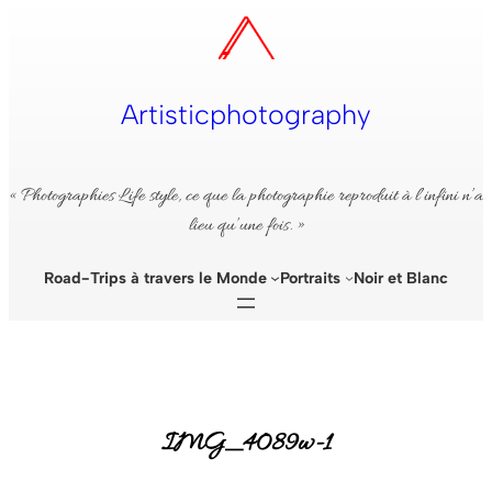
Aller
au
contenu
Artisticphotography
« Photographies Life style, ce que la photographie reproduit à l’infini n’a
lieu qu’une fois. »
Road-Trips à travers le Monde
Portraits
Noir et Blanc
IMG_4089w-1