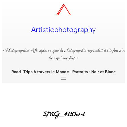
Aller
au
contenu
Artisticphotography
« Photographies Life style, ce que la photographie reproduit à l’infini n’a
lieu qu’une fois. »
Road-Trips à travers le Monde
Portraits
Noir et Blanc
IMG_4110w-1