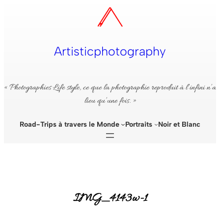
Aller
au
contenu
Artisticphotography
« Photographies Life style, ce que la photographie reproduit à l’infini n’a
lieu qu’une fois. »
Road-Trips à travers le Monde
Portraits
Noir et Blanc
IMG_4143w-1