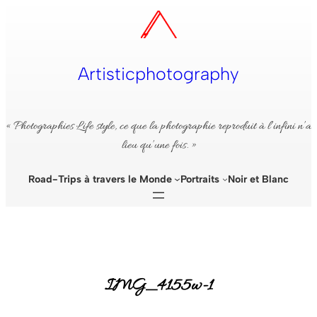
Aller
au
contenu
Artisticphotography
« Photographies Life style, ce que la photographie reproduit à l’infini n’a
lieu qu’une fois. »
Road-Trips à travers le Monde
Portraits
Noir et Blanc
IMG_4155w-1