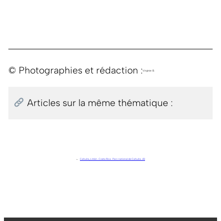
© Photographies et rédaction :
Virginie B.
Articles sur la même thématique :
←
Cahuita, Limón . Costa Rica . Parc national de Cahuita. J13