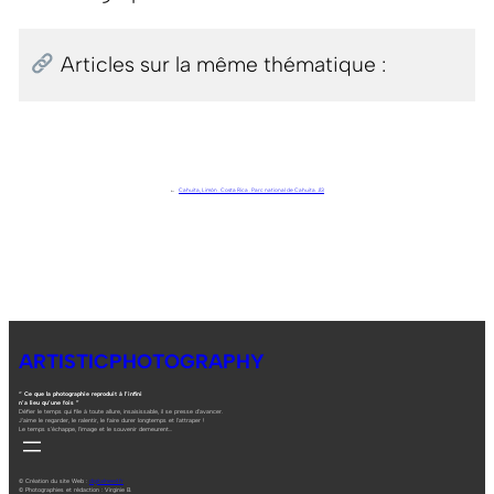
Articles sur la même thématique :
←
Cahuita, Limón . Costa Rica . Parc national de Cahuita. J13
ARTISTICPHOTOGRAPHY
“ Ce que la photographie reproduit à l’infini
n’a lieu qu’une fois ”
Défier le temps qui file à toute allure, insaisissable, il se presse d’avancer.
J’aime le regarder, le ralentir, le faire durer longtemps et l’attraper !
Le temps s’échappe, l’image et le souvenir demeurent…
© Création du site Web :
digitalneed.fr
© Photographies et rédaction : Virginie B.