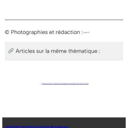
© Photographies et rédaction :
Virginie B.
Articles sur la même thématique :
←
Cahuita, Limón . Costa Rica . Playa Blanca Parc National Cahuita . J16.J17
ARTISTICPHOTOGRAPHY