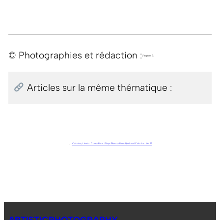
© Photographies et rédaction :
Virginie B.
Articles sur la même thématique :
←
Cahuita, Limón . Costa Rica . Playa Blanca Parc National Cahuita . J16.J17
ARTISTICPHOTOGRAPHY