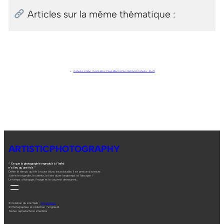
Articles sur la même thématique :
←
Cahuita, Limón . Costa Rica . Playa Blanca Parc National Cahuita . J16.J17
ARTISTICPHOTOGRAPHY
“ Ce que la photographie reproduit à l’infini
n’a lieu qu’une fois ”
Défier le temps qui file à toute allure, insaisissable, il se presse d’avancer.
J’aime le regarder, le ralentir, le faire durer longtemps et l’attraper !
Le temps s’échappe, l’image et le souvenir demeurent…
© Création du site Web :
digitalneed.fr
© Photographies et rédaction : Virginie B.
Toutes reproductions interdites