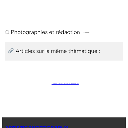
© Photographies et rédaction :
Virginie B.
Articles sur la même thématique :
←
Cahuita, Limón . Costa Rica . Sérénité . J15
ARTISTICPHOTOGRAPHY