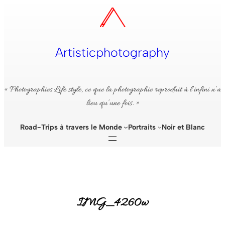
Aller
au
contenu
Artisticphotography
« Photographies Life style, ce que la photographie reproduit à l’infini n’a
lieu qu’une fois. »
Road-Trips à travers le Monde
Portraits
Noir et Blanc
IMG_4260w