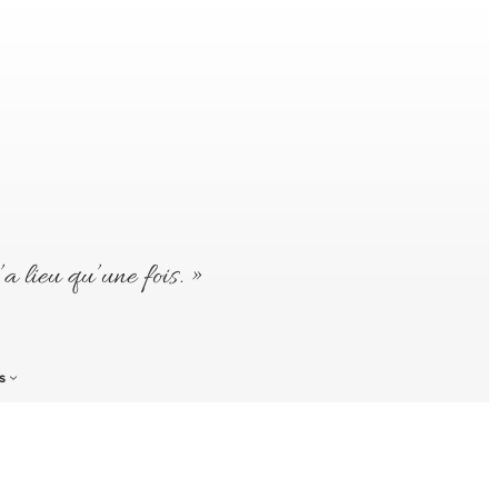
’a lieu qu’une fois. »
s