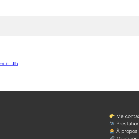
nité . J15
Me contac
Prestatio
À propos
Mentions 