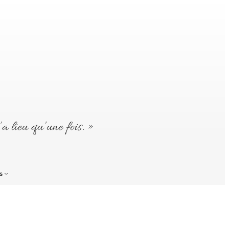
’a lieu qu’une fois. »
s