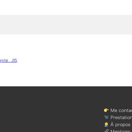
nité . J15
Me contac
Prestatio
À propos
Mentions 