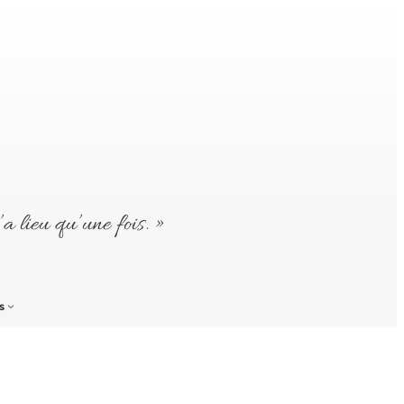
’a lieu qu’une fois. »
s