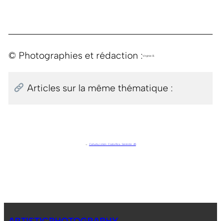
© Photographies et rédaction :
Virginie B.
Articles sur la même thématique :
←
Cahuita, Limón . Costa Rica . Sérénité . J15
ARTISTICPHOTOGRAPHY