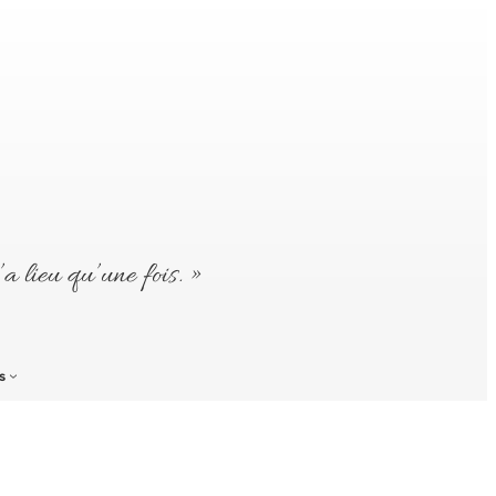
’a lieu qu’une fois. »
s