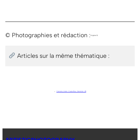
© Photographies et rédaction :
Virginie B.
Articles sur la même thématique :
←
Cahuita, Limón . Costa Rica . Sérénité . J15
ARTISTICPHOTOGRAPHY