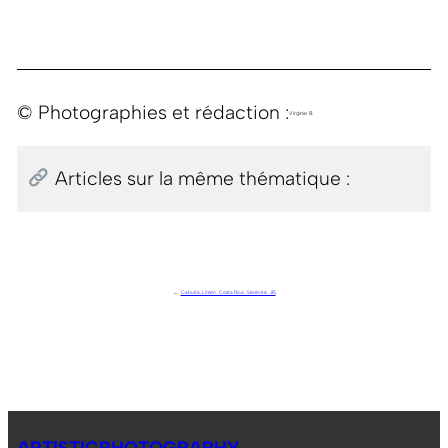
© Photographies et rédaction :
Virginie B.
Articles sur la même thématique :
←
Cahuita, Limón . Costa Rica . Sérénité . J15
ARTISTICPHOTOGRAPHY