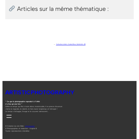
Articles sur la même thématique :
←
Cahuita, Limón . Costa Rica . Sérénité . J15
ARTISTICPHOTOGRAPHY
“ Ce que la photographie reproduit à l’infini
n’a lieu qu’une fois ”
Défier le temps qui file à toute allure, insaisissable, il se presse d’avancer.
J’aime le regarder, le ralentir, le faire durer longtemps et l’attraper !
Le temps s’échappe, l’image et le souvenir demeurent…
© Création du site Web :
digitalneed.fr
© Photographies et rédaction : Virginie B.
Toutes reproductions interdites