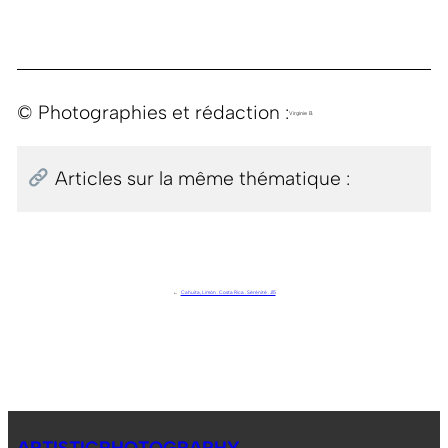
© Photographies et rédaction :
Virginie B.
Articles sur la même thématique :
←
Cahuita, Limón . Costa Rica . Sérénité . J15
ARTISTICPHOTOGRAPHY