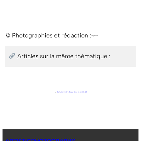
© Photographies et rédaction :
Virginie B.
Articles sur la même thématique :
←
Cahuita, Limón . Costa Rica . Sérénité . J15
ARTISTICPHOTOGRAPHY