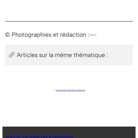
© Photographies et rédaction :
Virginie B.
Articles sur la même thématique :
←
Cahuita, Limón . Costa Rica . Sérénité . J15
ARTISTICPHOTOGRAPHY