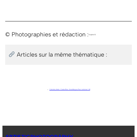
© Photographies et rédaction :
Virginie B.
Articles sur la même thématique :
←
Cahuita, limón . Costa Rica . Snorkling au Parc national . J14
ARTISTICPHOTOGRAPHY