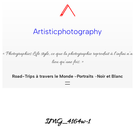
Aller
au
contenu
Artisticphotography
« Photographies Life style, ce que la photographie reproduit à l’infini n’a
lieu qu’une fois. »
Road-Trips à travers le Monde
Portraits
Noir et Blanc
IMG_4164w-1