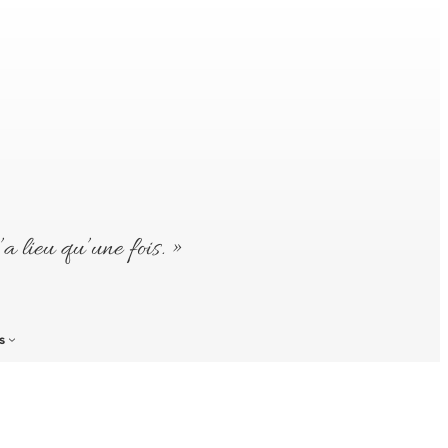
’a lieu qu’une fois. »
s