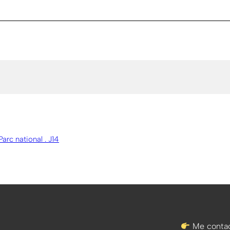
Parc national . J14
Me contac