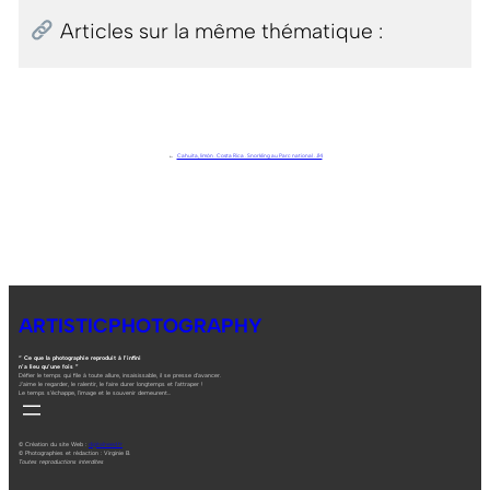
Articles sur la même thématique :
←
Cahuita, limón . Costa Rica . Snorkling au Parc national . J14
ARTISTICPHOTOGRAPHY
“ Ce que la photographie reproduit à l’infini
n’a lieu qu’une fois ”
Défier le temps qui file à toute allure, insaisissable, il se presse d’avancer.
J’aime le regarder, le ralentir, le faire durer longtemps et l’attraper !
Le temps s’échappe, l’image et le souvenir demeurent…
© Création du site Web :
digitalneed.fr
© Photographies et rédaction : Virginie B.
Toutes reproductions interdites