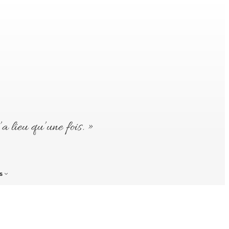
’a lieu qu’une fois. »
s