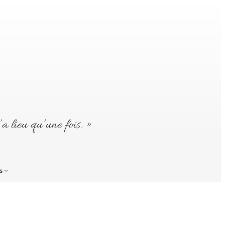
’a lieu qu’une fois. »
s