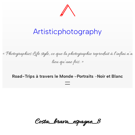
Aller
au
contenu
Artisticphotography
« Photographies Life style, ce que la photographie reproduit à l’infini n’a
lieu qu’une fois. »
Road-Trips à travers le Monde
Portraits
Noir et Blanc
Costa_brava_espagne_8