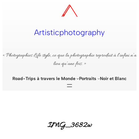
Aller
au
contenu
Artisticphotography
« Photographies Life style, ce que la photographie reproduit à l’infini n’a
lieu qu’une fois. »
Road-Trips à travers le Monde
Portraits
Noir et Blanc
IMG_3682w