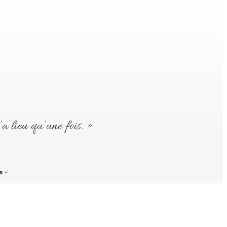
’a lieu qu’une fois. »
s