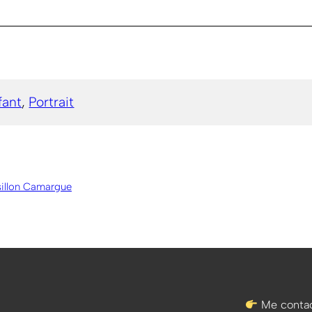
fant
, 
Portrait
sillon Camargue
Me contac