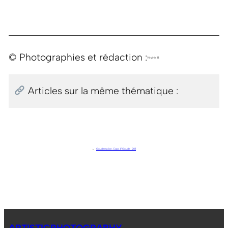
© Photographies et rédaction :
Virginie B.
Articles sur la même thématique :
←
Goudemalion . Expo JP.Goude . 2011
ARTISTICPHOTOGRAPHY