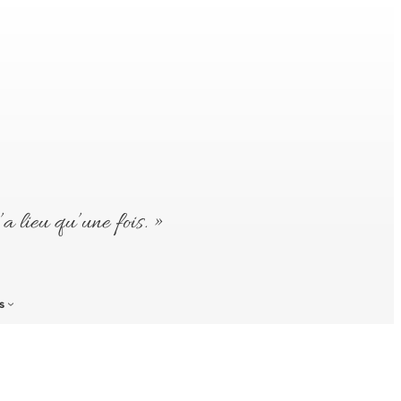
’a lieu qu’une fois. »
s