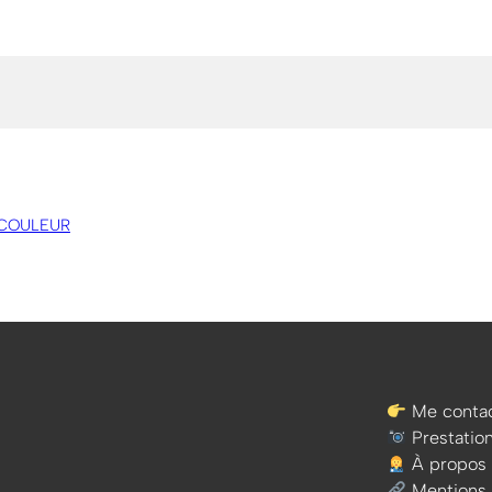
E COULEUR
Me contac
Prestatio
À propos
Mentions 