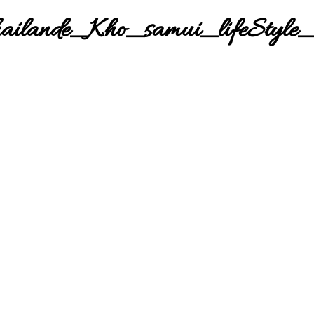
ailande_Kho_samui_lifeStyle