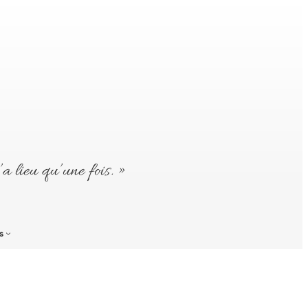
’a lieu qu’une fois. »
s