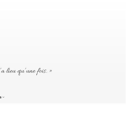
’a lieu qu’une fois. »
s