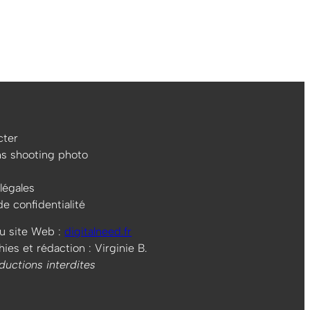
ter
ns shooting photo
légales
de confidentialité
u site Web :
digitalneed.fr
es et rédaction : Virginie B.
ductions interdites