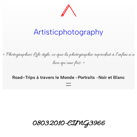
Aller
au
contenu
Artisticphotography
« Photographies Life style, ce que la photographie reproduit à l’infini n’a
lieu qu’une fois. »
Road-Trips à travers le Monde
Portraits
Noir et Blanc
08032010-CIMG3966