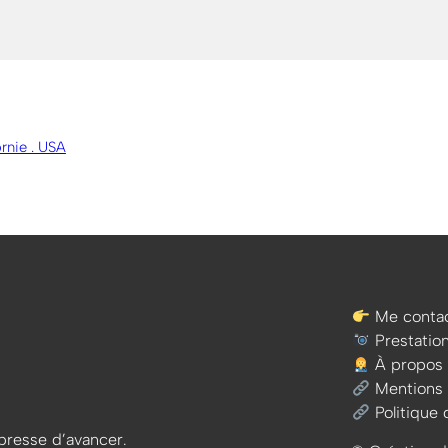
rnie . USA
Me contac
Prestatio
À propos
Mentions 
Politique 
e presse d’avancer.