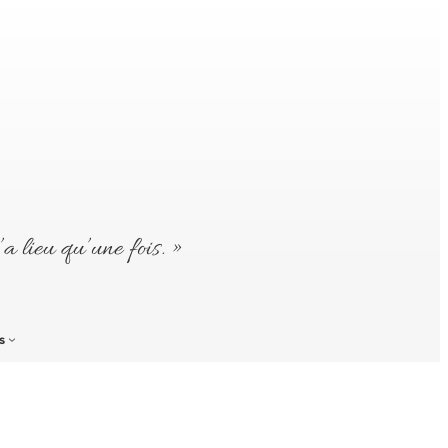
’a lieu qu’une fois. »
s