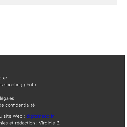
ter
ns shooting photo
légales
de confidentialité
u site Web :
digitalneed.fr
es et rédaction : Virginie B.