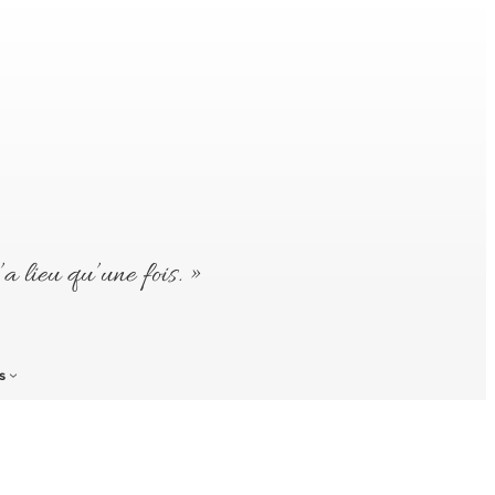
’a lieu qu’une fois. »
s