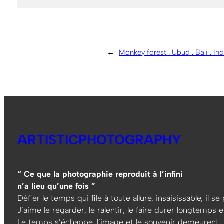
←
Monkey forest . Ubud . Bali . In
ARTISTICPHOTOGRAPHY
“ Ce que la photographie reproduit à l’infini
n’a lieu qu’une fois ”
Défier le temps qui file à toute allure, insaisissable, il s
J’aime le regarder, le ralentir, le faire durer longtemps et
Le temps s’échappe, l’image et le souvenir demeurent…