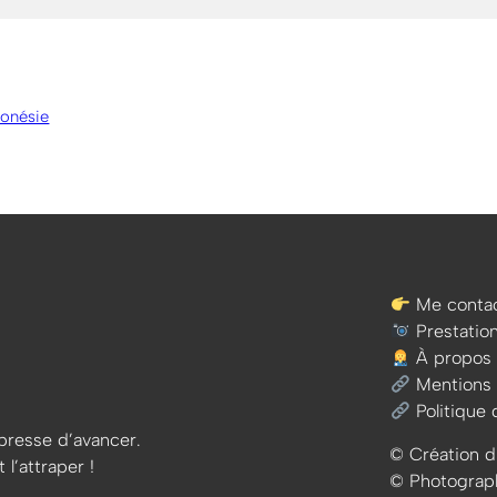
donésie
Me contac
Prestatio
À propos
Mentions 
Politique 
e presse d’avancer.
© Création d
 l’attraper !
© Photographi