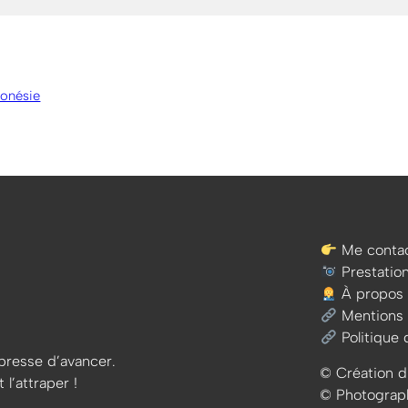
donésie
Me contac
Prestatio
À propos
Mentions 
Politique 
e presse d’avancer.
© Création d
 l’attraper !
© Photographi