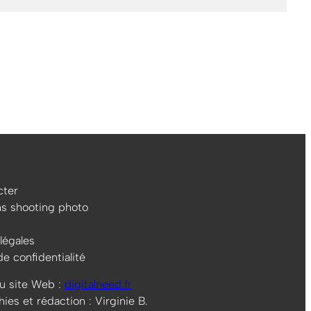
ter
ns shooting photo
légales
de confidentialité
u site Web :
digitalneed.fr
es et rédaction : Virginie B.