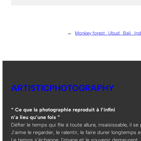
←
Monkey forest . Ubud . Bali . In
ARTISTICPHOTOGRAPHY
“ Ce que la photographie reproduit à l’infini
n’a lieu qu’une fois ”
Défier le temps qui file à toute allure, insaisissable, il s
J’aime le regarder, le ralentir, le faire durer longtemps et
Le temps s’échappe, l’image et le souvenir demeurent…