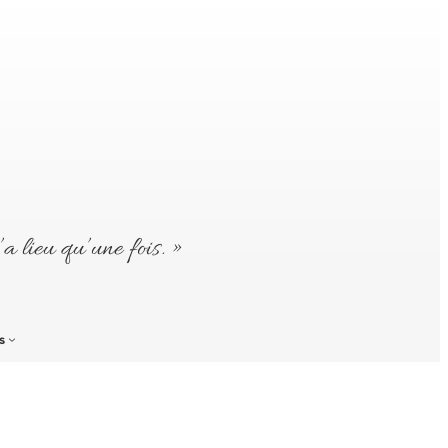
’a lieu qu’une fois. »
s